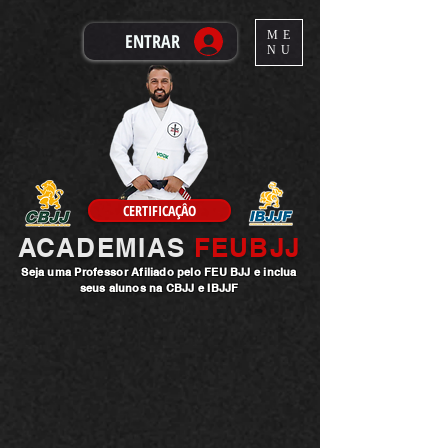
ME
ENTRAR
NU
CERTIFICAÇÂO
ACADEMIAS
FEUBJJ
Seja uma
Professor
Afiliado pelo FEU BJJ e inclua
seus alunos na CBJJ e IBJJF