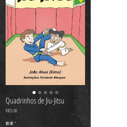
Quadrinhos de Jiu-Jitsu
價
R$55.00
格
數量
*