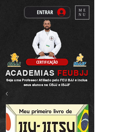
ME
ENTRAR
NU
CERTIFICAÇÂO
ACADEMIAS
FEUBJJ
Seja uma
Professor
Afiliado pelo FEU BJJ e inclua
seus alunos na CBJJ e IBJJF